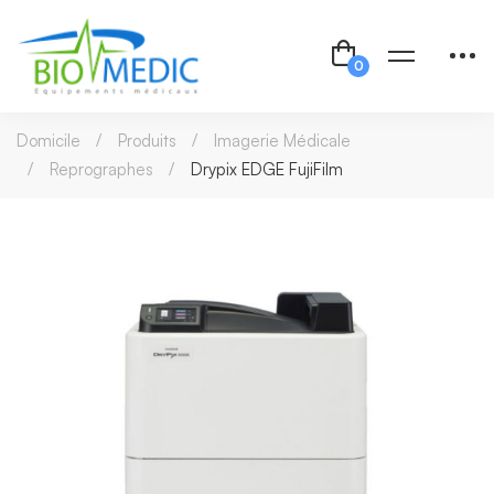
Domicile
Produits
Imagerie Médicale
Reprographes
Drypix EDGE FujiFilm