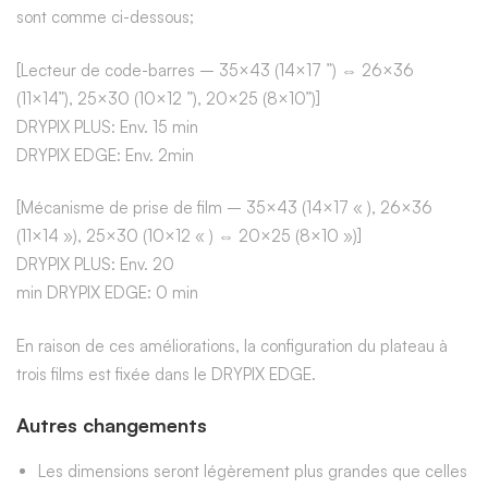
sont comme ci-dessous;
[Lecteur de code-barres – 35×43 (14×17 ”) ⇔ 26×36
(11×14”), 25×30 (10×12 ”), 20×25 (8×10”)]
DRYPIX PLUS: Env. 15 min
DRYPIX EDGE: Env. 2min
[Mécanisme de prise de film – 35×43 (14×17 « ), 26×36
(11×14 »), 25×30 (10×12 « ) ⇔ 20×25 (8×10 »)]
DRYPIX PLUS: Env. 20
min DRYPIX EDGE: 0 min
En raison de ces améliorations, la configuration du plateau à
trois films est fixée dans le DRYPIX EDGE.
Autres changements
Les dimensions seront légèrement plus grandes que celles