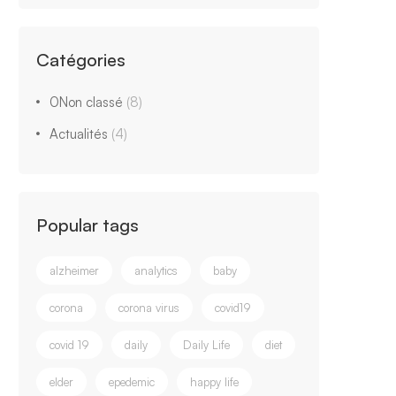
Catégories
0Non classé
(8)
Actualités
(4)
Popular tags
alzheimer
analytics
baby
corona
corona virus
covid19
covid 19
daily
Daily Life
diet
elder
epedemic
happy life