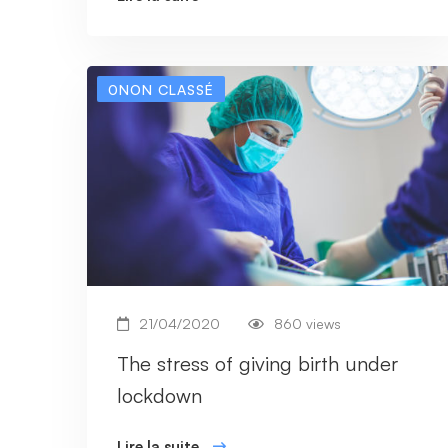
0NON CLASSÉ
21/04/2020
860 views
The stress of giving birth under
lockdown
Lire la suite