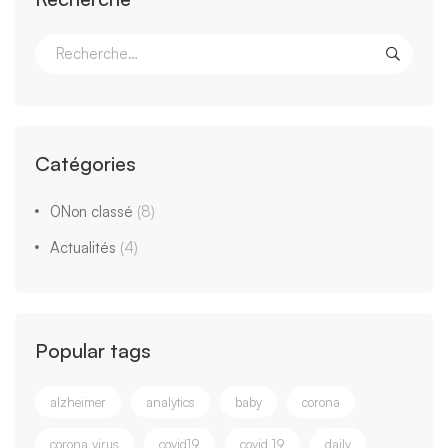
Catégories
0Non classé
(8)
Actualités
(4)
Popular tags
alzheimer
analytics
baby
corona
corona virus
covid19
covid 19
daily