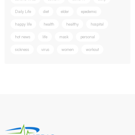
Daily Life
diet
elder
epedemic
happy life
health
healthy
hospital
hot news
life
mask
personal
sickness
virus
women
workout