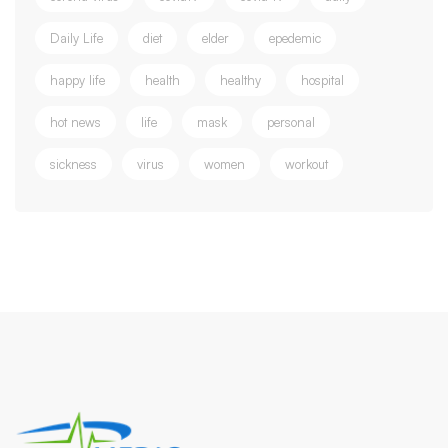
Daily Life
diet
elder
epedemic
happy life
health
healthy
hospital
hot news
life
mask
personal
sickness
virus
women
workout