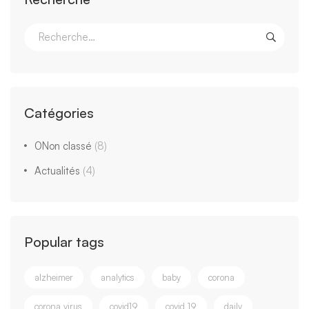
Catégories
0Non classé
(8)
Actualités
(4)
Popular tags
alzheimer
analytics
baby
corona
corona virus
covid19
covid 19
daily