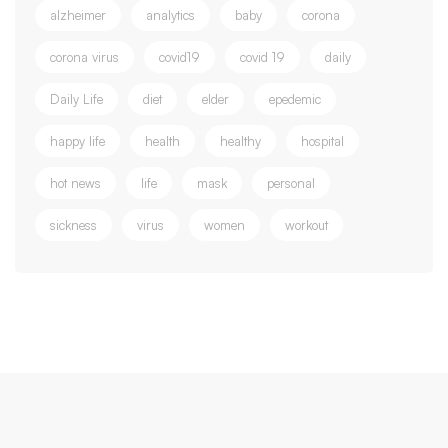
alzheimer
analytics
baby
corona
corona virus
covid19
covid 19
daily
Daily Life
diet
elder
epedemic
happy life
health
healthy
hospital
hot news
life
mask
personal
sickness
virus
women
workout